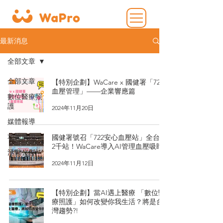
最新消息
全部文章
全部文章
【特別企劃】WaCare x 國健署「722
血壓管理」——企業響應篇
數位醫療照
護
2024年11月20日
媒體報導
功能應用
國健署號召「722安心血壓站」全台破
2千站！WaCare導入AI管理血壓吸睛
活動公告
2024年11月12日
【特別企劃】當AI遇上醫療 「數位醫
療照護」如何改變你我生活？將是台
灣趨勢?!